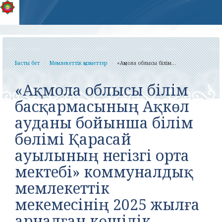
Басты бет
Мемлекеттік қызметтер
«Ақмола облысы білім...
«Ақмола облысы білім
басқармасының Ақкөл
ауданы бойынша білім
бөлімі Қарасай
ауылының негізгі орта
мектебі» коммуналдық
мемлекеттік
мекемесінің 2025 жылға
арналған көшілік