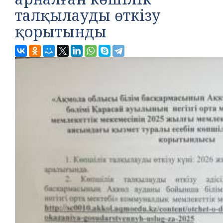
талқылауды өткізу
қорытынды