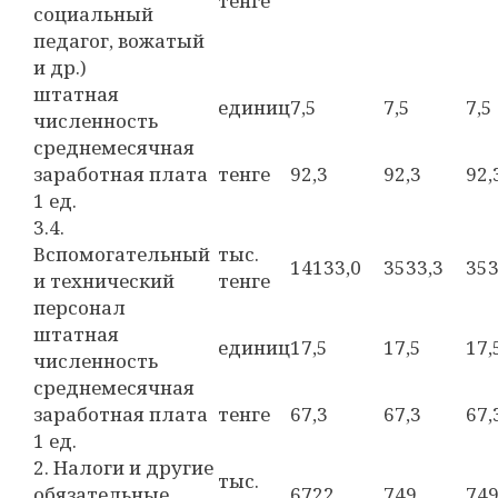
тенге
социальный
педагог, вожатый
и др.)
штатная
единиц
7,5
7,5
7,5
численность
среднемесячная
заработная плата
тенге
92,3
92,3
92,
1 ед.
3.4.
Вспомогательный
тыс.
14133,0
3533,3
353
и технический
тенге
персонал
штатная
единиц
17,5
17,5
17,
численность
среднемесячная
заработная плата
тенге
67,3
67,3
67,
1 ед.
2. Налоги и другие
тыс.
обязательные
6722
749
74