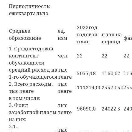
Периодичность:
ежеквартально
2022год
Среднее
ед.
годовой
план на
образование
изм.
фа
план
период
1. Среднегодовой
контингент
чел.
22
22
22
обучающиеся
средний расход на
тыс.
5055,18
1160,02
116
1-го обучающегося
тенге
2. Всего расходы,
тыс.
111214,00
25520,50
255
тыс.тенге
тенге
в том числе:
3. Фонд
тыс.
96090,0
24022,5
240
заработной платы
тенге
из них:
3.1.
тыс.