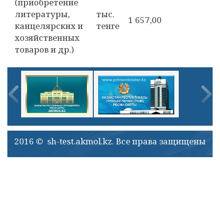
(приобретение
литературы,
тыс.
1 657,00
канцелярских и
тенге
хозяйственных
товаров и др.)
2016 © sh-test.akmol.kz. Все права защищены