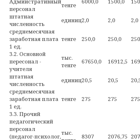
Адмиистративный
6000,0
1500,0
150
тенге
персонал
штатная
единиц
2,0
2,0
2,0
численность
среднемесячная
заработная плата
тенге
250,0
250,0
250
1 ед.
3.2. Основной
тыс.
пересонал -
67650,0
16912,5
169
тенге
учителя
штатная
единиц
20,5
20,5
20,
численность
среднемесячная
заработная плата
тенге
275
275
27
1 ед.
3.3. Прочий
педагогический
персонал
тыс.
(педагог-психолог,
8307
2076,75
207