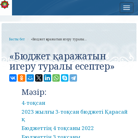
Нав
Басты бет
«Бюджет қаражатын игеру туралы...
«Бюджет қаражатын
игеру туралы есептер»
Мәзір:
4-тоқсан
2023 жылғы 3-тоқсан бюджеті Қарасай
қ
Бюджеттің 4 тоқсаны 2022
Бюджеттің 3 тоқсаны