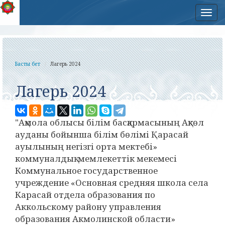
Нав
Басты бет
Лагерь 2024
Лагерь 2024
"Ақмола облысы білім басқармасының Ақкөл
ауданы бойынша білім бөлімі Қарасай
ауылының негізгі орта мектебі»
коммуналдық мемлекеттік мекемесі
Коммунальное государственное
учреждение «Основная средняя школа села
Карасай отдела образования по
Аккольскому району управления
образования Акмолинской области»