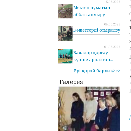
15.06.2026
Мектеп аумағын
аббаттандыру
08.06.2026
Көшеттерді отырғызу
01.06.2026
Балалар қорғау
күніне арналған...
Әрі қарай барлық>>>
Галерея