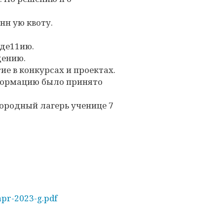
нн ую квоту.
:де11ию.
дению.
ие в конкурсах и проектах.
нформацию было принято
городный лагерь ученице 7
apr-2023-g.pdf