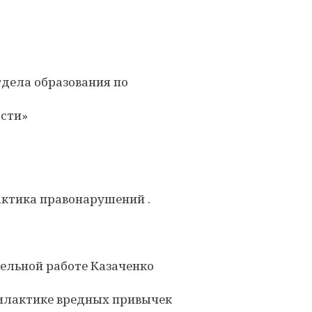
тдела образования по
асти»
актика правонарушений .
тельной работе Казаченко
филактике вредных привычек