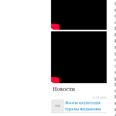
Новости
22.06.2026
Жазғы қауіпсіздік
туралы жадынама