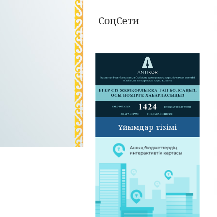
СоцСети
Ұйымдар тізімі