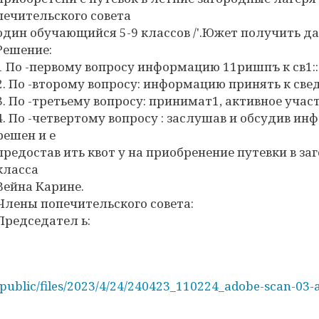
печительского совета
один обучающийся 5-9 классов /'.Южет получить да
Решение:
1 По -первому вопросу информацию 11ришпъ к св1:
2. По -второму вопросу: информацию принять к све
3. По -третьему вопросу: принимат1, активное участ
4. По -четвертому вопросу : заслушав и обсудив и
решен и е
предостав ить квот у на приобренение путевки в за
класса
Вейна Карине.
Члены попечительского совета:
Председател ь:
/public/files/2023/4/24/240423_110224_adobe-scan-03-