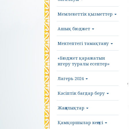
Мемлекеттік қызметтер
Ашық бюджет
Мектептегі тамақтану
«Бюджет қаражатын
игеру туралы есептер»
Лагерь 2024
Кәсіптік бағдар беру
Жаңалықтар
Қамқоршылар кеңесі