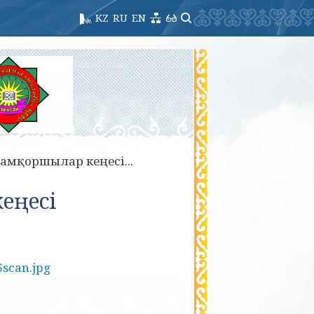
KZ
RU
EN
Қамқоршылар кеңесі...
еңесі
6scan.jpg