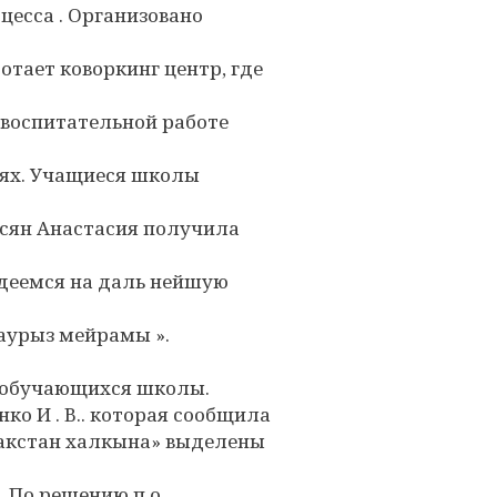
цесса . Организовано
отает коворкинг центр, где
 воспитательной работе
иях. Учащиеся школы
асян Анастасия получила
надеемся на даль нейшую
аурыз мейрамы ».
х обучающихся школы.
нко И . В.. которая сообщила
закстан халкына» выделены
. По решению п о