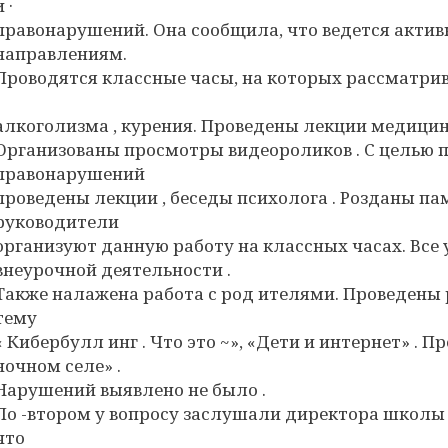
и ·
правонарушений. Она сообщила, что ведется актив
направлениям.
Проводятся классные часы, на которых рассматри
алкоголизма , курения. Проведены лекции медицинс
Организованы просмотры видеороликов . С целью
правонарушений
проведены лекции , беседы психолога . Розданы па
руководители
организуют данную работу на классных часах. Все
внеурочной деятельности .
Также налажена работа с род ителями. Проведены 
тему
« Кибербулл инг . Что это ~», «Дети и интернет» . 
ночном селе» .
Нарушений выявлено не было .
По -втором у вопросу заслушали директора школы ,
что