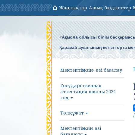
Жаңалықтар
Ашық бюджеттер
«Ақмола облысы білім басқармасы
Қарасай ауылының негізгі орта ме
Мектептің өзін- өзі бағалау
Государственная
аттестация школы 2024
год
Төлқұжат
Мектептің өзін-өзі
бағалауы