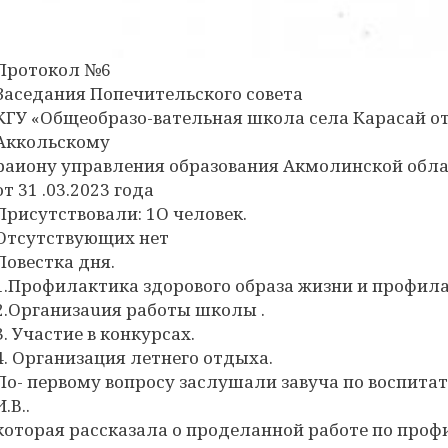
Протокол №6
Заседания Попечительского совета
КГУ «Общеобразо-вательная школа села Карасай о
Аккольскому
раиону управления образования Акмолинской обл
от 31 .03.2023 года
Присутствовали: 1О человек.
Отсутствующих нет
Повестка дня.
1.Профилактика здорового образа жизни и профил
2.Организаuия работы школы .
3. Участие в конкурсах.
4. Организация летнего отдыха.
По- первому вопросу заслушали завуча по воспита
И.В..
которая рассказала о проделанной работе по про