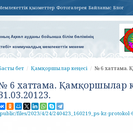
Мемлекеттік қызметтер
Фотогалерея
Байланыс
Блог
ның Ақкөл ауданы бойынша білім бөлімінің
ктебі» коммуналдық мемлекеттік мекеме
Басты бет
Қамқоршылар кеңесі
№ 6 хаттама. 
№ 6 хаттама. Қамқоршылар к
31.03.20123.
/public/files/2023/4/24/240423_160219_ps-kz-protokol-