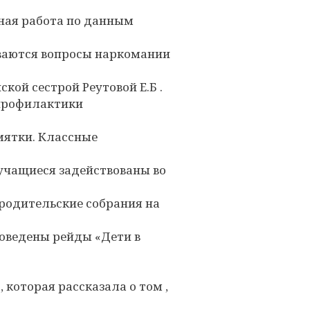
ная работа по данным
ваются вопросы наркомании
кой сестрой Реутовой Е.Б .
 профилактики
мятки. Классные
 учащиеся задействованы во
родительские собрания на
Проведены рейды «Дети в
 которая рассказала о том ,