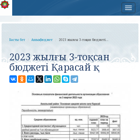
Нав
Басты бет
Ашық бюджет
2023 жылғы 3-тоқсан бюджеті...
2023 жылғы 3-тоқсан
бюджеті Қарасай қ