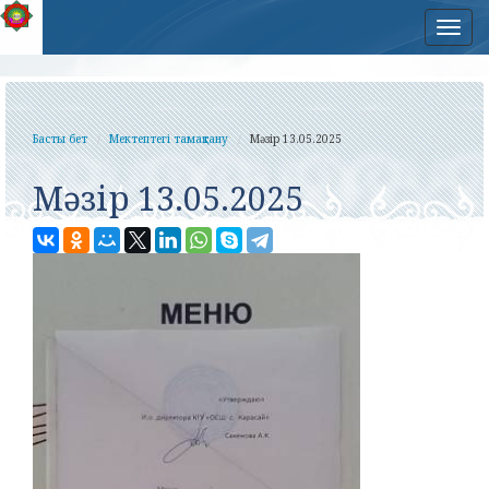
Нав
Басты бет
Мектептегі тамақтану
Мәзір 13.05.2025
Мәзір 13.05.2025