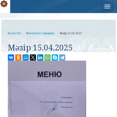
Нав
Басты бет
Мектептегі тамақтану
Мәзір 15.04.2025
Мәзір 15.04.2025