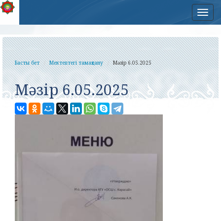
Нав
Басты бет
Мектептегі тамақтану
Мәзір 6.05.2025
Мәзір 6.05.2025